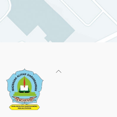
Back
To
Top